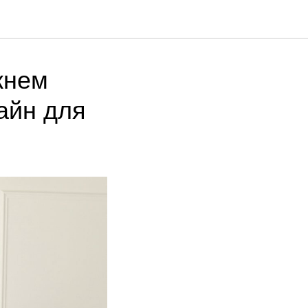
жнем
айн для