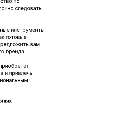
ство по
точно следовать
нные инструменты
ак готовые
 предложить вам
о бренда.
 приобретет
в и привлечь
сиональным
вных