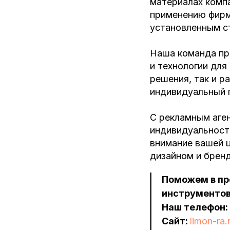
материалах комп
применению фирме
установленным с
Наша команда пр
и технологии для
решения, так и р
индивидуальный 
С рекламным аге
индивидуальност
внимание вашей 
дизайном и брен
Поможем в пр
инструментов
Наш телефон:
Сайт:
limon-ra.