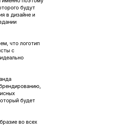
и именно поэтому
оторого будут
я в дизайне и
здании
ем, что логотип
исты с
 идеально
манда
 брендированию,
фисных
который будет
бразие во всех