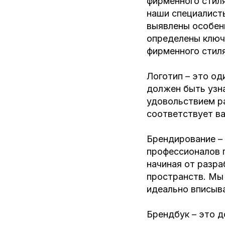
фирменного стиля
наши специалисты
выявлены особенн
определены ключ
фирменного стиля
Логотип – это од
должен быть узн
удовольствием р
соответствует в
Брендирование –
профессионалов 
начиная от разра
пространств. Мы
идеально вписыва
Брендбук – это 